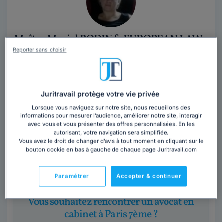
Maître Muriel BODIN & EUROPEAN LAW
OFFICE
Reporter sans choisir
Avocat au barreau de Paris
Paris
,
Paris 7ème, 75007
Juritravail protège votre vie privée
30 années d'expérience
Lorsque vous naviguez sur notre site, nous recueillons des
informations pour mesurer l’audience, améliorer notre site, interagir
Contacter cet avocat
avec vous et vous présenter des offres personnalisées. En les
autorisant, votre navigation sera simplifiée.
Vous avez le droit de changer d’avis à tout moment en cliquant sur le
Maître Muriel BODIN, avocate au barreau de Paris est
bouton cookie en bas à gauche de chaque page Juritravail.com
docteure en droit public, elle exerce entre Paris et
Bruxelles au sein d'une boutique...
Lire la suite
Paramétrer
Accepter & continuer
Vous souhaitez rencontrer un avocat en
cabinet à Paris 7ème ?