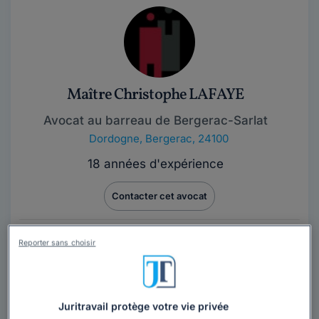
Maître Christophe LAFAYE
Avocat au barreau de Bergerac-Sarlat
Dordogne
,
Bergerac, 24100
18 années d'expérience
Contacter cet avocat
Maître Christophe Lafaye est avocat au barreau de
Reporter sans choisir
Bergerac depuis 2008. Généraliste, il accompagne
particuliers, entreprises et associations...
Lire la suite
Juritravail protège votre vie privée