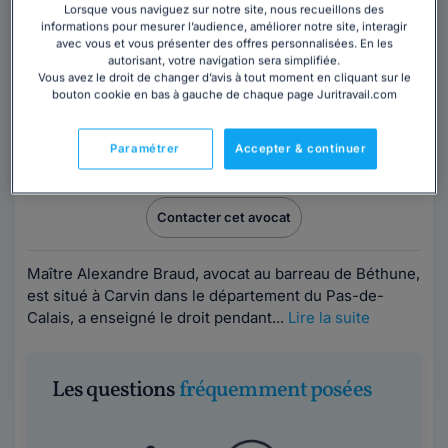
Lorsque vous naviguez sur notre site, nous recueillons des
informations pour mesurer l’audience, améliorer notre site, interagir
avec vous et vous présenter des offres personnalisées. En les
autorisant, votre navigation sera simplifiée.
Vous avez le droit de changer d’avis à tout moment en cliquant sur le
bouton cookie en bas à gauche de chaque page Juritravail.com
Maître Alexandre BRAUD AVOCAT
Avocat au barreau de Béthune
Paramétrer
Accepter & continuer
Pas-de-Calais
,
Carvin, 62220
Contacter cet avocat
Maître Alexandre Braud, avocat au barreau de Béthune,
est situé à Carvin dans le département du Pas-de-
Calais, a enseigné le droit pendant...
Lire la suite
Les questions
fréquemment posées