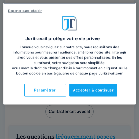
Maître Lucie BOYER
Reporter sans choisir
Rhône
,
Lyon 6ème, 69006
Contacter cet avocat
Juritravail protège votre vie privée
Lorsque vous naviguez sur notre site, nous recueillons des
informations pour mesurer l’audience, améliorer notre site, interagir
avec vous et vous présenter des offres personnalisées. En les
autorisant, votre navigation sera simplifiée.
Vous avez le droit de changer d’avis à tout moment en cliquant sur le
bouton cookie en bas à gauche de chaque page Juritravail.com
Maître Pascal ALIX / VIRTUALEGIS
Paramétrer
Accepter & continuer
Paris
,
Paris 17ème, 75017
Contacter cet avocat
Les questions
fréquemment posées