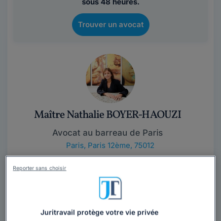
sous 48 heures.
Trouver un avocat
Maître Nathalie BOYER-HAOUZI
Avocat au barreau de Paris
Paris
,
Paris 12ème, 75012
38 années d'expérience
Reporter sans choisir
Contacter cet avocat
Juritravail protège votre vie privée
Avocate au barreau de Paris, Maître Nathalie BOYER-