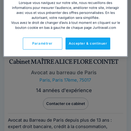
HAOUZI pratique le métier d'avocat avec passion
Lorsque vous naviguez sur notre site, nous recueillons des
depuis presque 30 ans. Elle a créé son...
Lire la suite
informations pour mesurer l’audience, améliorer notre site, interagir
avec vous et vous présenter des offres personnalisées. En les
autorisant, votre navigation sera simplifiée.
Vous avez le droit de changer d’avis à tout moment en cliquant sur le
bouton cookie en bas à gauche de chaque page Juritravail.com
Paramétrer
Accepter & continuer
Cabinet MAÎTRE ALICE FLORE COINTET
Avocat au barreau de Paris
Paris
,
Paris 17ème, 75017
14 années d'expérience
Contacter ce cabinet
Avocat au Barreau de Paris depuis plus de 13 ans :
expert droit bancaire, crédit à la consommation,