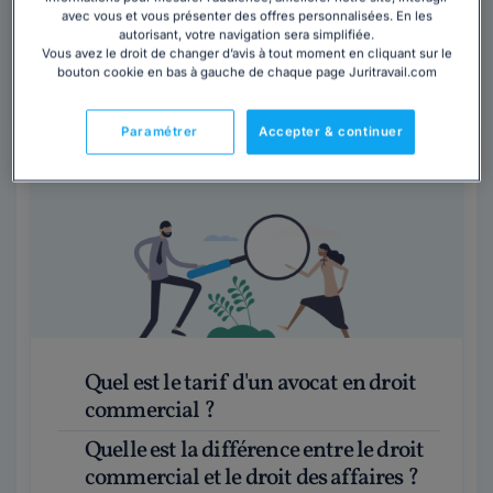
Haute-Garonne
,
Toulouse, 31000
avec vous et vous présenter des offres personnalisées. En les
autorisant, votre navigation sera simplifiée.
Vous avez le droit de changer d’avis à tout moment en cliquant sur le
Contacter ce cabinet
bouton cookie en bas à gauche de chaque page Juritravail.com
Paramétrer
Accepter & continuer
Les questions
fréquemment posées
Quel est le tarif d'un avocat en droit
commercial ?
Quelle est la différence entre le droit
commercial et le droit des affaires ?