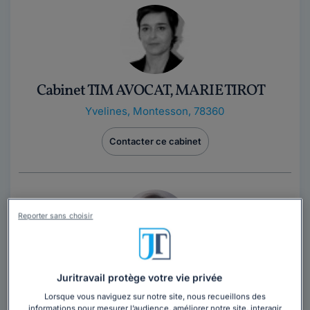
Cabinet TIM AVOCAT, MARIE TIROT
Yvelines
,
Montesson, 78360
Contacter ce cabinet
Reporter sans choisir
Juritravail protège votre vie privée
Cabinet MAÎTRE ISABELLE AUBERT
Lorsque vous naviguez sur notre site, nous recueillons des
informations pour mesurer l’audience, améliorer notre site, interagir