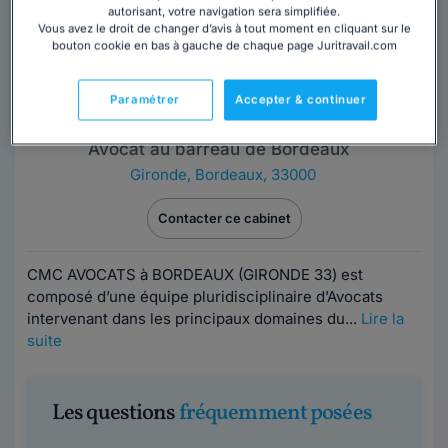
autorisant, votre navigation sera simplifiée.
Vous avez le droit de changer d’avis à tout moment en cliquant sur le
bouton cookie en bas à gauche de chaque page Juritravail.com
Paramétrer
Accepter & continuer
Cabinet CMC AVOCATS
Avocat au barreau de Bordeaux
Gironde
,
Bordeaux, 33000
Contacter ce cabinet
CMC AVOCATS à BORDEAUX (GIRONDE 33) est
composé d’une équipe pluridisciplinaire d’Avocats
intervenant dans les principaux domaines du...
Lire la
suite
Les questions
fréquemment posées