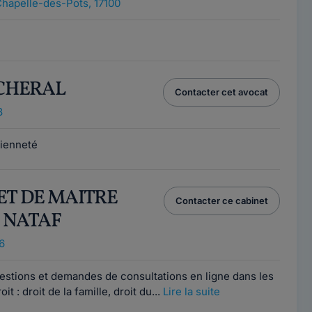
Chapelle-des-Pots, 17100
s CHERAL
Contacter cet avocat
8
ienneté
NET DE MAITRE
Contacter ce cabinet
 NATAF
6
stions et demandes de consultations en ligne dans les
t : droit de la famille, droit du...
Lire la suite