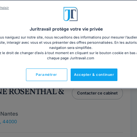
hoisir
e CHARRON
Contacter cet avocat
 Tours
Juritravail protège votre vie privée
7100
s naviguez sur notre site, nous recueillons des informations pour mesurer l’audie
site, interagir avec vous et vous présenter des offres personnalisées. En les autoris
ce
navigation sera simplifiée.
 le droit de changer d’avis à tout moment en cliquant sur le bouton cookie en bas
chaque page Juritravail.com
 avocate à Tours au sein du cabinet Arcole Avcoats.
ont principalement le droit de la...
Lire la suite
Paramétrer
Accepter & continuer
NNE ROSENTHAL &
Contacter ce cabinet
 Nantes
, 44000