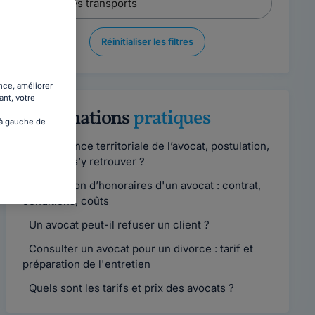
Réinitialiser les filtres
nce, améliorer
ant, votre
Informations
pratiques
 à gauche de
Compétence territoriale de l’avocat, postulation,
comment s’y retrouver ?
Convention d’honoraires d'un avocat : contrat,
conditions, coûts
Un avocat peut-il refuser un client ?
Consulter un avocat pour un divorce : tarif et
préparation de l'entretien
Quels sont les tarifs et prix des avocats ?