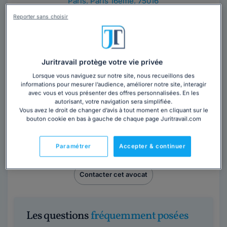
Paris
,
Paris 16ème, 75016
Reporter sans choisir
Contacter ce cabinet
Juritravail protège votre vie privée
Lorsque vous naviguez sur notre site, nous recueillons des
informations pour mesurer l’audience, améliorer notre site, interagir
avec vous et vous présenter des offres personnalisées. En les
autorisant, votre navigation sera simplifiée.
Vous avez le droit de changer d’avis à tout moment en cliquant sur le
Maître Guillaume LETAILLEUR
bouton cookie en bas à gauche de chaque page Juritravail.com
Avocat au barreau de l'Essonne
Paramétrer
Accepter & continuer
Essonne
,
Corbeil-Essonnes, 91100
Contacter cet avocat
Les questions
fréquemment posées