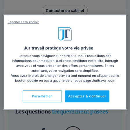
Contacter ce cabinet
Reporter sans choisir
Juritravail protège votre vie privée
Lorsque vous naviguez sur notre site, nous recueillons des
informations pour mesurer l’audience, améliorer notre site, interagir
Maître Hervé BROSSEAU
avec vous et vous présenter des offres personnalisées. En les
autorisant, votre navigation sera simplifiée.
Meurthe-et-Moselle
,
Nancy, 54100
Vous avez le droit de changer d’avis à tout moment en cliquant sur le
bouton cookie en bas à gauche de chaque page Juritravail.com
Contacter cet avocat
Paramétrer
Accepter & continuer
Les questions
fréquemment posées