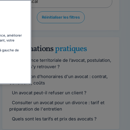
Réinitialiser les filtres
nce, améliorer
ant, votre
Informations
pratiques
 à gauche de
Compétence territoriale de l’avocat, postulation,
comment s’y retrouver ?
Convention d’honoraires d'un avocat : contrat,
conditions, coûts
Un avocat peut-il refuser un client ?
Consulter un avocat pour un divorce : tarif et
préparation de l'entretien
Quels sont les tarifs et prix des avocats ?