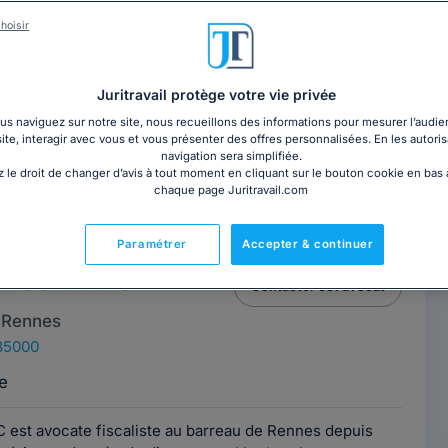
ian GOSSEAUME
Contacter cet avocat
hoisir
 Rennes
35000
Juritravail protège votre vie privée
e
s naviguez sur notre site, nous recueillons des informations pour mesurer l’audie
site, interagir avec vous et vous présenter des offres personnalisées. En les autoris
navigation sera simplifiée.
ME est avocat au barreau de Rennes. Fort d'une
 le droit de changer d’avis à tout moment en cliquant sur le bouton cookie en bas
sein du secteur du tourisme — ayant notamment...
Lire la
chaque page Juritravail.com
Paramétrer
Accepter & continuer
 LE GUELLEC
Contacter cet avocat
 Rennes
35000
e
 est avocate fiscaliste au barreau de Rennes depuis