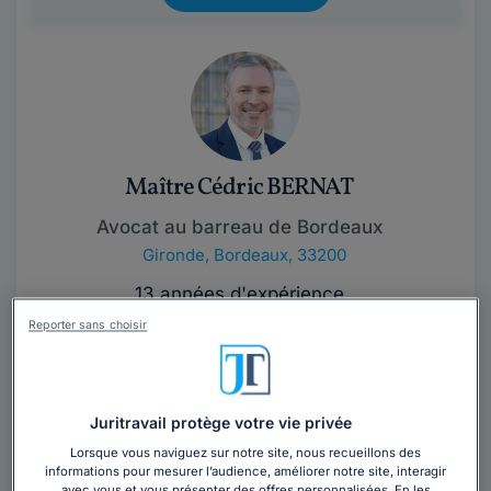
Maître Cédric BERNAT
Avocat au barreau de Bordeaux
Gironde
,
Bordeaux, 33200
13 années d'expérience
Reporter sans choisir
Contacter cet avocat
Maître Cédric BERNAT est avocat à Bordeaux. Son
Juritravail protège votre vie privée
cabinet est à l'écoute des demandes de ses clients et
commence toujours par les éclairer...
Lire la suite
Lorsque vous naviguez sur notre site, nous recueillons des
informations pour mesurer l’audience, améliorer notre site, interagir
avec vous et vous présenter des offres personnalisées. En les