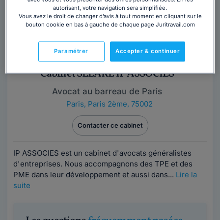
autorisant, votre navigation sera simplifiée.
Vous avez le droit de changer d’avis à tout moment en cliquant sur le
bouton cookie en bas à gauche de chaque page Juritravail.com
Paramétrer
Accepter & continuer
Cabinet SELARL IP ASSOCIES
Avocat au barreau de Paris
Paris
,
Paris 2ème, 75002
Contacter ce cabinet
IP ASSOCIES est un cabinet d'avocats généralistes
d'entreprises. Nous accompagnons des TPE et des
PME dans leur développement et aussi dans...
Lire la
suite