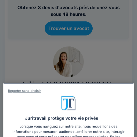
Obtenez 3 devis d'avocats près de chez vous
sous 48 heures.
Trouver un avocat
Cabinet ALICE KISTNER-WANG
Reporter sans choisir
Avocat au barreau de Strasbourg
Bas-Rhin
,
Strasbourg, 67000
9 années d'expérience
Juritravail protège votre vie privée
Lorsque vous naviguez sur notre site, nous recueillons des
Contacter ce cabinet
informations pour mesurer l’audience, améliorer notre site, interagir
avec vous et vous présenter des offres personnalisées. En les