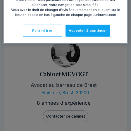
autorisant, votre navigation sera simplifiée.
Maître Alice KISTNER - WANG est avocate généraliste
Vous avez le droit de changer d’avis à tout moment en cliquant sur le
depuis 2017 au barreau de Strasbourg, elle dévoue ses
bouton cookie en bas à gauche de chaque page Juritravail.com
compétences afin de conseiller ses...
Lire la suite
Paramétrer
Accepter & continuer
Cabinet ME VOGT
Avocat au barreau de Brest
Finistère
,
Brest, 29200
8 années d'expérience
Contacter ce cabinet