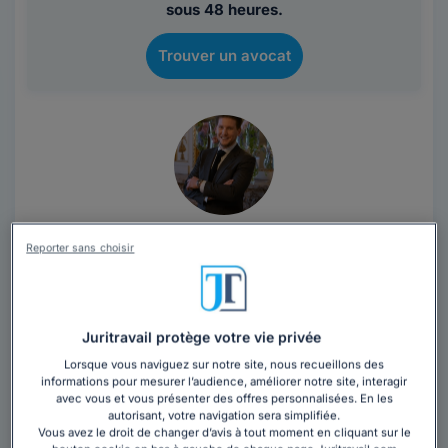
sous 48 heures.
Trouver un avocat
Cabinet MEZIANE BENJAMIN
Reporter sans choisir
Avocat au barreau de Bordeaux
Gironde
,
Bordeaux, 33300
Juritravail protège votre vie privée
Contacter ce cabinet
Lorsque vous naviguez sur notre site, nous recueillons des
informations pour mesurer l’audience, améliorer notre site, interagir
Avocat au Barreau de Bordeaux, Maître Benjamin
avec vous et vous présenter des offres personnalisées. En les
autorisant, votre navigation sera simplifiée.
MEZIANE met ses compétences au service de ses
Vous avez le droit de changer d’avis à tout moment en cliquant sur le
clients dans les domaines du Droit des sociétés,...
Lire