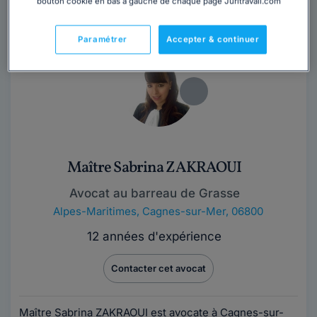
bouton cookie en bas à gauche de chaque page Juritravail.com
la suite
Paramétrer
Accepter & continuer
Maître Sabrina ZAKRAOUI
Avocat au barreau de Grasse
Alpes-Maritimes
,
Cagnes-sur-Mer, 06800
12 années d'expérience
Contacter cet avocat
Maître Sabrina ZAKRAOUI est avocate à Cagnes-sur-