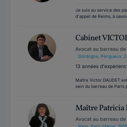
Je suis au service des par
d'appel de Reims, à savoi
Cabinet VICT
Avocat au barreau de
Dordogne
,
Périgueux, 
13 années d'expérienc
Maître Victor DAUDET est
sein du barreau de Paris p
Maître Patric
Avocat au barreau de 
Paris
,
Paris 14ème, 750