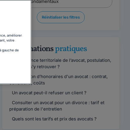
Réinitialiser les filtres
nce, améliorer
ant, votre
Informations
pratiques
 à gauche de
Compétence territoriale de l’avocat, postulation,
comment s’y retrouver ?
Convention d’honoraires d'un avocat : contrat,
conditions, coûts
Un avocat peut-il refuser un client ?
Consulter un avocat pour un divorce : tarif et
préparation de l'entretien
Quels sont les tarifs et prix des avocats ?