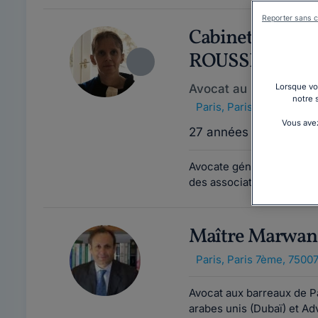
Reporter sans c
Cabinet VALER
ROUSSEL
Avocat au barreau de 
Lorsque vou
notre 
Paris
,
Paris 16ème, 7501
Vous avez
27 années d'expérien
Avocate généraliste depu
des associations luttant c
Maître Marwa
Paris
,
Paris 7ème, 7500
Avocat aux barreaux de Pa
arabes unis (Dubaï) et Ad