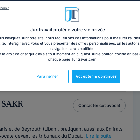
hoisir
IE LEPAGE-
Contacter ce cabinet
Juritravail protège votre vie privée
Paris
s naviguez sur notre site, nous recueillons des informations pour mesurer l’audie
site, interagir avec vous et vous présenter des offres personnalisées. En les autoris
6
navigation sera simplifiée.
 le droit de changer d’avis à tout moment en cliquant sur le bouton cookie en bas
ce
chaque page Juritravail.com
is 23 ans, je suis bénévole depuis plusieurs années dans
Paramétrer
Accepter & continuer
ontre les situations de...
Lire la suite
n SAKR
Contacter cet avocat
7
ris et de Beyrouth (Liban), pratiquant aussi aux Emirats
vocate devant les tribunaux du Dubai...
Lire la suite