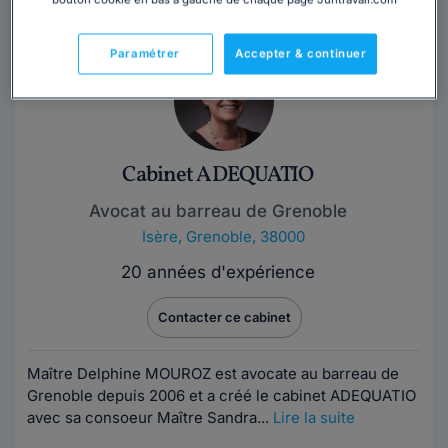
Paramétrer
Accepter & continuer
Cabinet ADEQUATIO
Avocat au barreau de Grenoble
Isère
,
Grenoble, 38000
20 années d'expérience
Contacter ce cabinet
Maître Delphine MOUROZ est avocate au barreau de
Grenoble depuis 2006 et a créé le cabinet ADEQUATIO
avec sa consoeur Maître Sandra...
Lire la suite