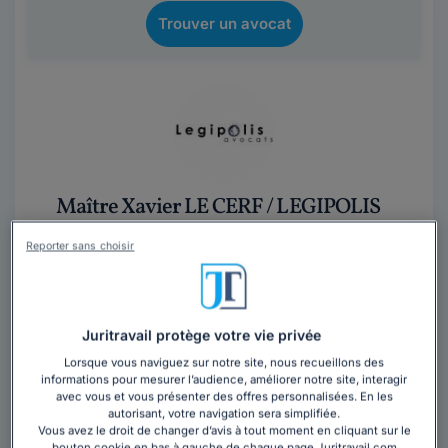
Trouver un avocat
Maître Xavier LE CERF / LEGIPOLIS
AVOCATS
Reporter sans choisir
Avocat au barreau de Grasse
Alpes-Maritimes
,
Biot, 06410
Juritravail protège votre vie privée
Contacter cet avocat
Lorsque vous naviguez sur notre site, nous recueillons des
informations pour mesurer l’audience, améliorer notre site, interagir
Bureau d'Avocats d'affaires exerçant à Sophia-
avec vous et vous présenter des offres personnalisées. En les
autorisant, votre navigation sera simplifiée.
Antipolis (Barreau de Grasse) dans le domaine de la
Vous avez le droit de changer d’avis à tout moment en cliquant sur le
propriété intellectuelle, des technologies...
Lire la suite
bouton cookie en bas à gauche de chaque page Juritravail.com