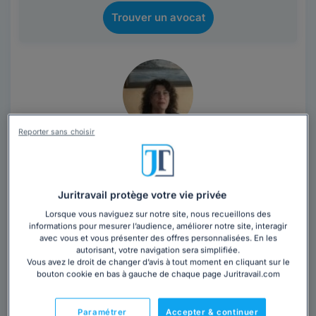
Trouver un avocat
Reporter sans choisir
Maître Nathalie PREGUIMBEAU
Haute-Vienne
,
Limoges, 87280
Juritravail protège votre vie privée
Contacter cet avocat
Lorsque vous naviguez sur notre site, nous recueillons des
informations pour mesurer l’audience, améliorer notre site, interagir
Avocate depuis 1991, défense et le conseil des
avec vous et vous présenter des offres personnalisées. En les
autorisant, votre navigation sera simplifiée.
particuliers et professionnels. Associée avec Maître
Vous avez le droit de changer d’avis à tout moment en cliquant sur le
Bruno GREZE depuis 2006 au sein du cabinet...
Lire la
bouton cookie en bas à gauche de chaque page Juritravail.com
suite
Paramétrer
Accepter & continuer