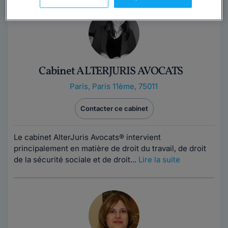
Cabinet ALTERJURIS AVOCATS
Paris
,
Paris 11ème, 75011
Contacter ce cabinet
Le cabinet AlterJuris Avocats® intervient
principalement en matière de droit du travail, de droit
de la sécurité sociale et de droit...
Lire la suite