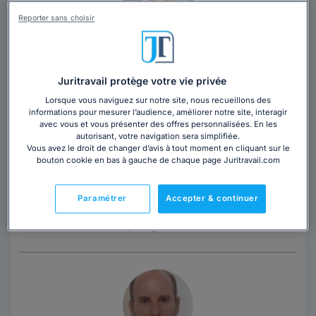
Reporter sans choisir
Maître Laëtitia DRONIOU
Avocat au barreau de Rennes
Juritravail protège votre vie privée
Ille-et-Vilaine
,
Rennes, 35000
Lorsque vous naviguez sur notre site, nous recueillons des
informations pour mesurer l’audience, améliorer notre site, interagir
18 années d'expérience
avec vous et vous présenter des offres personnalisées. En les
autorisant, votre navigation sera simplifiée.
Vous avez le droit de changer d’avis à tout moment en cliquant sur le
Contacter cet avocat
bouton cookie en bas à gauche de chaque page Juritravail.com
Maître Laëtitia DRONIOU est avocate au barreau de
Paramétrer
Accepter & continuer
Rennes, inscrite depuis 2008. Elle intervient à Rennes
et dans ses environs (Bruz,...
Lire la suite