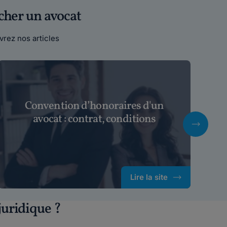
cher un avocat
rez nos articles
Convention d’honoraires d'un
U
avocat : contrat, conditions
Lire la site
uridique ?