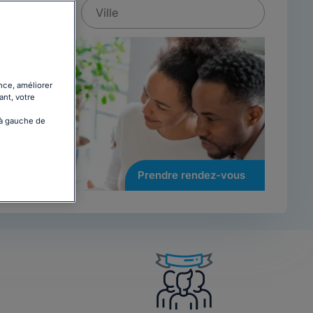
nce, améliorer
ant, votre
 à gauche de
Prendre rendez-vous