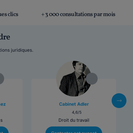
es clics
+ 3 000 consultations par mois
dre
ions juridiques.
mez
Cabinet Adler
4,6/5
es
Droit du travail