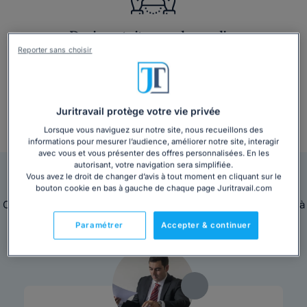
Devis gratuit en quelques clics
Reporter sans choisir
Juritravail protège votre vie privée
Lorsque vous naviguez sur notre site, nous recueillons des
+ 3 000 consultations par mois
informations pour mesurer l’audience, améliorer notre site, interagir
avec vous et vous présenter des offres personnalisées. En les
autorisant, votre navigation sera simplifiée.
Nos avocats sont en ligne pour vous répondre
Vous avez le droit de changer d’avis à tout moment en cliquant sur le
bouton cookie en bas à gauche de chaque page Juritravail.com
Ces avocats sont disponibles immédiatement pour répondre à
toutes vos questions juridiques.
Paramétrer
Accepter & continuer