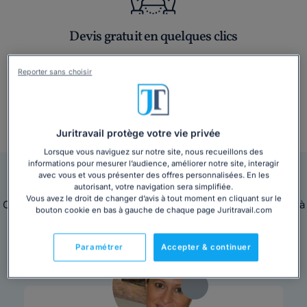
Devis gratuit en quelques clics
Reporter sans choisir
+ 3 000 consultations par mois
Juritravail protège votre vie privée
Lorsque vous naviguez sur notre site, nous recueillons des
informations pour mesurer l’audience, améliorer notre site, interagir
Nos avocats sont en ligne pour vous répondre
avec vous et vous présenter des offres personnalisées. En les
autorisant, votre navigation sera simplifiée.
Vous avez le droit de changer d’avis à tout moment en cliquant sur le
Ces avocats sont disponibles immédiatement pour répondre à
bouton cookie en bas à gauche de chaque page Juritravail.com
toutes vos questions juridiques.
Paramétrer
Accepter & continuer