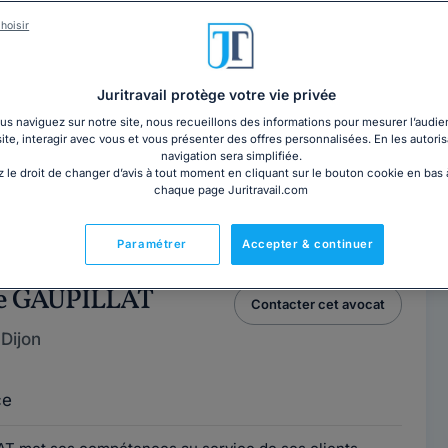
hoisir
ce DROUIN
Contacter cet avocat
 Rouen
Juritravail protège votre vie privée
 76100
s naviguez sur notre site, nous recueillons des informations pour mesurer l’audie
site, interagir avec vous et vous présenter des offres personnalisées. En les autoris
ce
navigation sera simplifiée.
 le droit de changer d’avis à tout moment en cliquant sur le bouton cookie en bas
chaque page Juritravail.com
t au Barreau de Rouen, j'interviens plus particulièrement
 : droit du travail...
Lire la suite
Paramétrer
Accepter & continuer
de GAUPILLAT
Contacter cet avocat
Dijon
ce