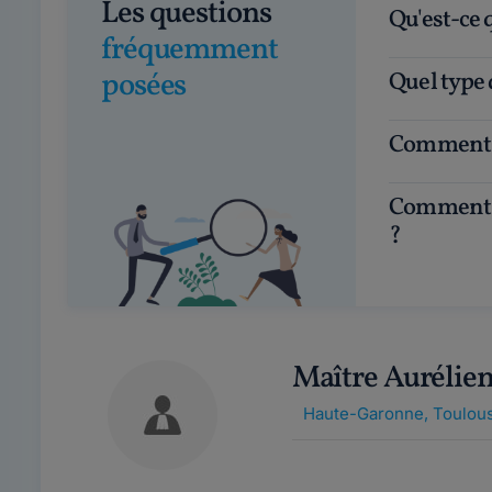
Les questions
Qu'est-ce
fréquemment
posées
Quel type
Comment 
Comment choisir un avocat en droit immobilier
?
Maître Auréli
Haute-Garonne
,
Toulous