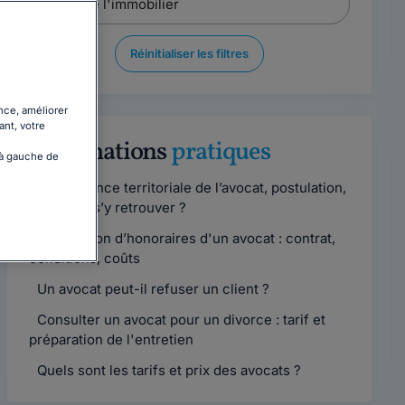
Réinitialiser les filtres
nce, améliorer
ant, votre
Informations
pratiques
 à gauche de
Compétence territoriale de l’avocat, postulation,
comment s’y retrouver ?
Convention d’honoraires d'un avocat : contrat,
conditions, coûts
Un avocat peut-il refuser un client ?
Consulter un avocat pour un divorce : tarif et
préparation de l'entretien
Quels sont les tarifs et prix des avocats ?