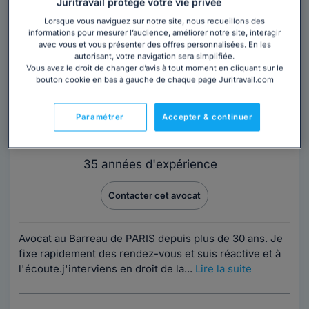
Juritravail protège votre vie privée
Lorsque vous naviguez sur notre site, nous recueillons des
informations pour mesurer l’audience, améliorer notre site, interagir
avec vous et vous présenter des offres personnalisées. En les
autorisant, votre navigation sera simplifiée.
Vous avez le droit de changer d’avis à tout moment en cliquant sur le
bouton cookie en bas à gauche de chaque page Juritravail.com
Maître Nathalie CATHERINE-SEGUIN
Paramétrer
Accepter & continuer
Paris
,
Paris 15ème, 75015
35 années d'expérience
Contacter cet avocat
Avocat au Barreau de PARIS depuis plus de 30 ans. Je
fixe rapidement des rendez-vous et suis réactive et à
l'écoute.j'interviens en droit de la...
Lire la suite