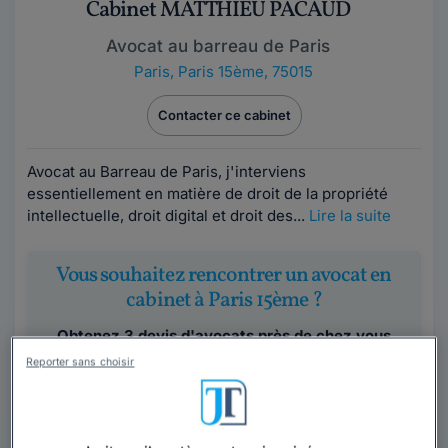
Cabinet MATTHIEU PACAUD
Avocat au barreau de Paris
Paris
,
Paris 15ème, 75015
Contacter ce cabinet
Avocat au Barreau de Paris, j'interviens
essentiellement en matière de droit de la propriété
intellectuelle, droit digital et droit des...
Lire la suite
Vous souhaitez rencontrer un avocat en
cabinet à Paris 15ème ?
Obtenez 3 devis d'avocats près de chez vous
sous 48 heures.
Reporter sans choisir
Trouver un avocat