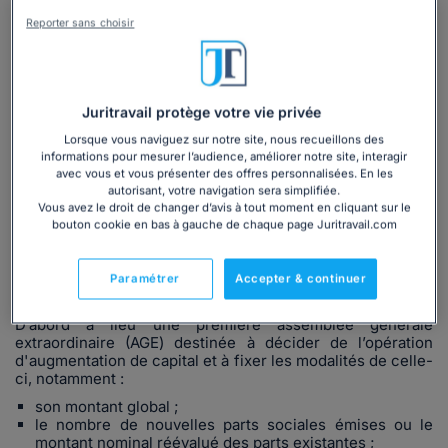
maîtrisez toutes les formes d'augmentation
Reporter sans choisir
de capital
33 877
utilisateurs ont consulté ce dossier
Juritravail protège votre vie privée
Découvrir
le dossier
Lorsque vous naviguez sur notre site, nous recueillons des
informations pour mesurer l’audience, améliorer notre site, interagir
avec vous et vous présenter des offres personnalisées. En les
autorisant, votre navigation sera simplifiée.
Vous avez le droit de changer d’avis à tout moment en cliquant sur le
Ce que
dit la loi
bouton cookie en bas à gauche de chaque page Juritravail.com
En pratique, l’augmentation du capital social d’une SARL se
Paramétrer
Accepter & continuer
déroule en deux temps.
D’abord a lieu une première assemblée générale
extraordinaire (AGE) destinée à décider de l’opération
d'augmentation de capital et à fixer les modalités de celle-
ci, notamment :
son montant global ;
le nombre de nouvelles parts sociales émises ou le
montant nominal réévalué des parts existantes ;