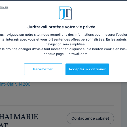
hoisir
lippe
Contacter cet avocat
Juritravail protège votre vie privée
Paris
s naviguez sur notre site, nous recueillons des informations pour mesurer l’audie
site, interagir avec vous et vous présenter des offres personnalisées. En les autoris
2
navigation sera simplifiée.
 le droit de changer d’avis à tout moment en cliquant sur le bouton cookie en bas
ce
chaque page Juritravail.com
Paramétrer
Accepter & continuer
 DELCOURT
Contacter ce cabinet
int-Clair, 14200
THAI MARIE
Contacter ce cabinet
AT