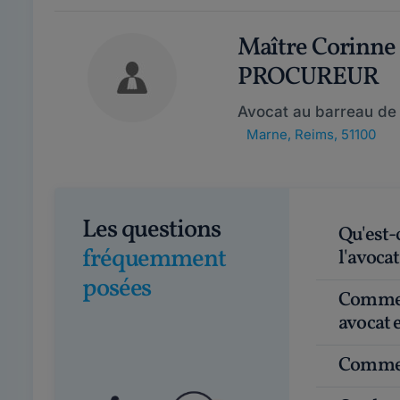
Maître Corinne
PROCUREUR
Avocat au barreau de
Marne
,
Reims, 51100
Les questions
Qu'est-ce que le Droit des Affaires et en quoi
fréquemment
l'avocat
posées
Comment obtenir un rendez-vous avec un
avocat e
Commen