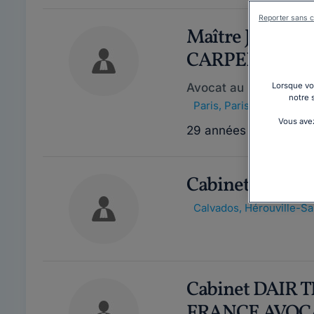
Reporter sans c
Maître Jean-Phi
CARPENTIER
Avocat au barreau de 
Lorsque vou
notre 
Paris
,
Paris 2ème, 7500
Vous avez
29 années d'expérien
Cabinet CAEN
Calvados
,
Hérouville-Sa
Cabinet DAIR 
FRANCE AVOC