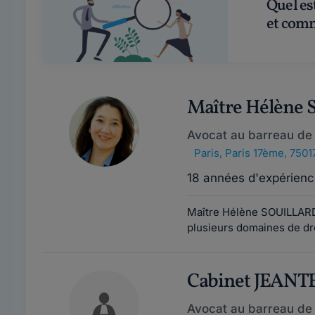
Quel est le tarif d'un avocat en droit des affaires ?
et comm
Maître Hélène
Avocat au barreau de 
Paris
,
Paris 17ème, 7501
18 années d'expérienc
Maître Hélène SOUILLARD 
plusieurs domaines de droi
Cabinet JEANT
Avocat au barreau de 