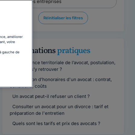
Réinitialiser les filtres
nce, améliorer
ant, votre
Informations
pratiques
 à gauche de
Compétence territoriale de l’avocat, postulation,
comment s’y retrouver ?
Convention d’honoraires d'un avocat : contrat,
conditions, coûts
Un avocat peut-il refuser un client ?
Consulter un avocat pour un divorce : tarif et
préparation de l'entretien
Quels sont les tarifs et prix des avocats ?