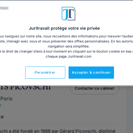
lt COMBE
Contacter cet avocat
hoisir
Paris
Juritravail protège votre vie privée
7
s naviguez sur notre site, nous recueillons des informations pour mesurer l’audie
site, interagir avec vous et vous présenter des offres personnalisées. En les autoris
e
navigation sera simplifiée.
 le droit de changer d’avis à tout moment en cliquant sur le bouton cookie en bas
chaque page Juritravail.com
, j'interviens en droit des affaires pour mes clients
professionnalisme. J'assiste de...
Lire la suite
Paramétrer
Accepter & continuer
ATS PICOVSCHI
Contacter ce cabinet
Paris
7
ce
schi a été fondé en 1988 par Gérard Picovschi, diplômé