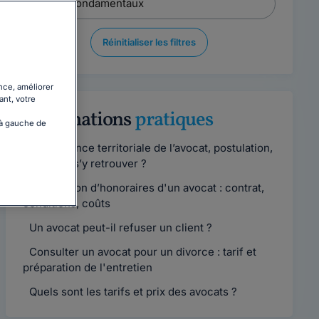
Réinitialiser les filtres
nce, améliorer
ant, votre
Informations
pratiques
 à gauche de
Compétence territoriale de l’avocat, postulation,
comment s’y retrouver ?
Convention d’honoraires d'un avocat : contrat,
conditions, coûts
Un avocat peut-il refuser un client ?
Consulter un avocat pour un divorce : tarif et
préparation de l'entretien
Quels sont les tarifs et prix des avocats ?