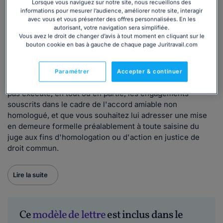
Lorsque vous naviguez sur notre site, nous recueillons des
volontaire.
informations pour mesurer l’audience, améliorer notre site, interagir
avec vous et vous présenter des offres personnalisées. En les
autorisant, votre navigation sera simplifiée.
Vous avez le droit de changer d’avis à tout moment en cliquant sur le
Quand utiliser notre modèle de lettre de mise
bouton cookie en bas à gauche de chaque page Juritravail.com
en demeure ?
Paramétrer
Accepter & continuer
Utilisez ce modèle dès lors que votre cocontractant n'a
pas exécuté, en tout ou en partie, les engagements
souscrits dans le cadre de l'accord amiable non
homologué, et que vous souhaitez lui adresser une mise
en demeure formelle préalablement à toute saisine du
juge aux fins d'homologation ou d'action en justice de
droit commun.
Lire la suite
Ce
modèle de lettre
est inclus dans le