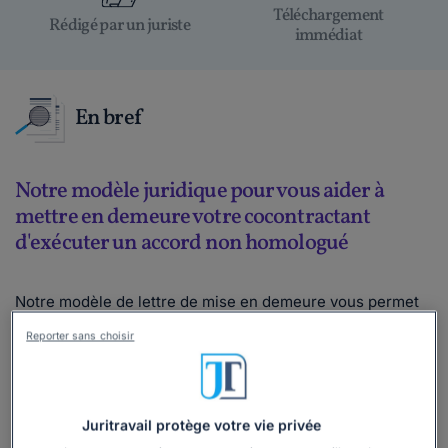
Téléchargement
Rédigé par un juriste
immédiat
En bref
Notre modèle juridique pour vous aider à
mettre en demeure votre cocontractant
d'exécuter un accord non homologué
Notre modèle de lettre de mise en demeure vous permet
de rappeler formellement à votre cocontractant ses
Reporter sans choisir
engagements issus de l'accord amiable, d'en préciser les
modalités inexécutées, et de le sommer de s'y conformer
dans un délai déterminé, en vous appuyant sur les
fondements contractuels applicables, tout en l'informant
Juritravail protège votre vie privée
des suites judiciaires encourues à défaut d'exécution