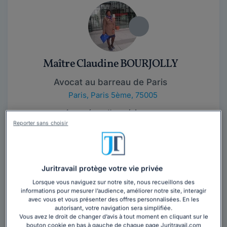
Maître Claudine BOURJOLLY
Avocat au barreau de Paris
Paris
,
Paris 5ème, 75005
4 années d'expérience
Reporter sans choisir
Contacter cet avocat
Avocate à la Cour (barreau de Paris), je mets mes
Juritravail protège votre vie privée
compétences en droit pénal, droit de la famille, des
Lorsque vous naviguez sur notre site, nous recueillons des
personnes et en droit des...
Lire la suite
informations pour mesurer l’audience, améliorer notre site, interagir
avec vous et vous présenter des offres personnalisées. En les
autorisant, votre navigation sera simplifiée.
Vous avez le droit de changer d’avis à tout moment en cliquant sur le
bouton cookie en bas à gauche de chaque page Juritravail.com