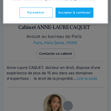
Paramétrer
Accepter & continuer
Cabinet ANNE-LAURE CAQUET
Avocat au barreau de Paris
Paris
,
Paris 5ème, 75005
Contacter ce cabinet
Anne-Laure CAQUET, docteur en droit, dispose d’une
expérience de plus de 15 ans dans ses domaines
d'expertises : le droit de la propriété...
Lire la suite