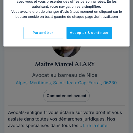
avec vous et vous présenter des offres personnalisées. En les
d'avocat en 2011 et depuis est avocat au Barreau de
autorisant, votre navigation sera simplifiée.
Bordeaux. Il met à disposition de ses...
Lire la suite
Vous avez le droit de changer d’avis à tout moment en cliquant sur le
bouton cookie en bas à gauche de chaque page Juritravail.com
Paramétrer
Accepter & continuer
Maître Marcel ALARY
Avocat au barreau de Nice
Alpes-Maritimes
,
Saint-Jean-Cap-Ferrat, 06230
Contacter cet avocat
Avocats-enligne.fr vous éclaire sur votre droit et vous
assiste dans toutes vos démarches juridiques. Nos
avocats spécialisés dans tous les...
Lire la suite