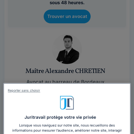
sous 48 heures.
Trouver un avocat
Maître Alexandre CHRETIEN
Avocat au barreau de Bordeaux
Gironde
,
Bordeaux, 33000
Reporter sans choisir
15 années d'expérience
Contacter cet avocat
Juritravail protège votre vie privée
Lorsque vous naviguez sur notre site, nous recueillons des
Maître Alexandre CHRETIEN a prêté le serment
informations pour mesurer l’audience, améliorer notre site, interagir