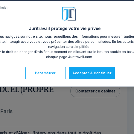
hoisir
ry ROULAND
Contacter cet avocat
Paris
Juritravail protège votre vie privée
s naviguez sur notre site, nous recueillons des informations pour mesurer l’audie
site, interagir avec vous et vous présenter des offres personnalisées. En les autoris
e
navigation sera simplifiée.
 le droit de changer d’avis à tout moment en cliquant sur le bouton cookie en bas
chaque page Juritravail.com
 de l’Université PARIS II, Grégory ROULAND est
re cabinet, après avoir été co-gérant...
Lire la suite
Paramétrer
Accepter & continuer
IDUEL (PROPRE
Contacter ce cabinet
Paris
is et d'Alger, j'interviens dans tout le droit des