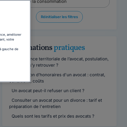
Réinitialiser les filtres
nce, améliorer
ant, votre
Informations
pratiques
 à gauche de
Compétence territoriale de l’avocat, postulation,
comment s’y retrouver ?
Convention d’honoraires d'un avocat : contrat,
conditions, coûts
Un avocat peut-il refuser un client ?
Consulter un avocat pour un divorce : tarif et
préparation de l'entretien
Quels sont les tarifs et prix des avocats ?