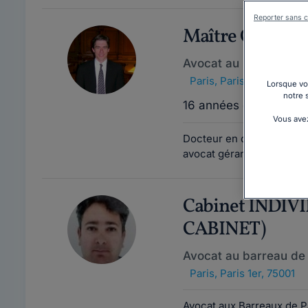
Reporter sans c
Maître Grégo
Avocat au barreau de 
Paris
,
Paris 1er, 75001
Lorsque vou
notre 
16 années d'expérienc
Vous avez
Docteur en droit diplômé
avocat gérant de son prop
Cabinet INDIV
CABINET)
Avocat au barreau de 
Paris
,
Paris 1er, 75001
Avocat aux Barreaux de Par