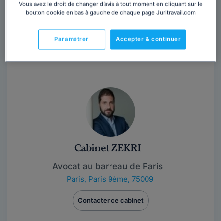
Vous avez le droit de changer d’avis à tout moment en cliquant sur le
Contacter cet avocat
bouton cookie en bas à gauche de chaque page Juritravail.com
CHHUM AVOCATS (Paris et Nantes) 5 avocats bilingues
Paramétrer
Accepter & continuer
anglais. Maître Frédéric CHHUM est membre du
conseil de l'ordre des avocats de Paris...
Lire la suite
Cabinet ZEKRI
Avocat au barreau de Paris
Paris
,
Paris 9ème, 75009
Contacter ce cabinet