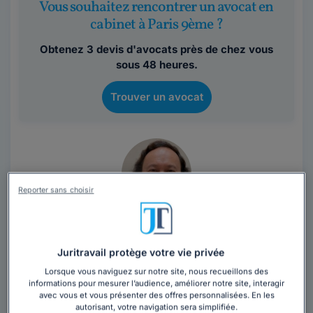
Vous souhaitez rencontrer un avocat en
cabinet à Paris 9ème ?
Obtenez 3 devis d'avocats près de chez vous
sous 48 heures.
Trouver un avocat
Reporter sans choisir
Maître Frédéric CHHUM
Avocat au barreau de Paris
Juritravail protège votre vie privée
Paris
,
Paris 9ème, 75009
Lorsque vous naviguez sur notre site, nous recueillons des
informations pour mesurer l’audience, améliorer notre site, interagir
29 années d'expérience
avec vous et vous présenter des offres personnalisées. En les
autorisant, votre navigation sera simplifiée.