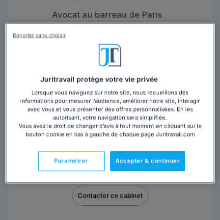
Avocat au barreau de Paris
Val-de-Marne
,
Créteil, 94000
Reporter sans choisir
Contacter cet avocat
Juritravail protège votre vie privée
Lorsque vous naviguez sur notre site, nous recueillons des
informations pour mesurer l’audience, améliorer notre site, interagir
avec vous et vous présenter des offres personnalisées. En les
autorisant, votre navigation sera simplifiée.
Vous avez le droit de changer d’avis à tout moment en cliquant sur le
bouton cookie en bas à gauche de chaque page Juritravail.com
Cabinet AUDREY FADAT
Avocat au barreau de Montpellier
Paramétrer
Accepter & continuer
Hérault
,
Castries, 34160
Contacter ce cabinet