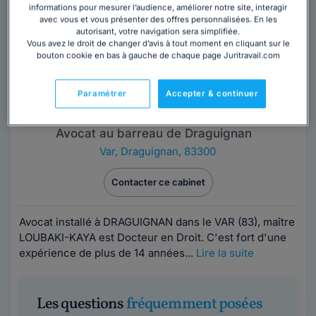
informations pour mesurer l’audience, améliorer notre site, interagir
avec vous et vous présenter des offres personnalisées. En les
autorisant, votre navigation sera simplifiée.
Vous avez le droit de changer d’avis à tout moment en cliquant sur le
bouton cookie en bas à gauche de chaque page Juritravail.com
Paramétrer
Accepter & continuer
Cabinet LOUBAKI-KAYA
Avocat au barreau de Draguignan
Var
,
Draguignan, 83300
Contacter ce cabinet
Avocat installé à DRAGUIGNAN dans le VAR (83), maître
LOUBAKI-KAYA est Docteur en Droit. C'est fort d'une
expérience de plus de 14 années...
Lire la suite
Les questions
fréquemment posées