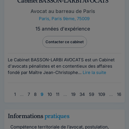
Cabinet BASSON-LARBI AVOCATS
Avocat au barreau de Paris
Paris
,
Paris 9ème, 75009
15 années d'expérience
Contacter ce cabinet
Le Cabinet BASSON-LARBI AVOCATS est un Cabinet
d'avocats pénalistes et en contentieux des affaires
fondé par Maître Jean-Christophe...
Lire la suite
1
…
7
8
9
10
11
…
19
34
59
109
…
163
Informations
pratiques
Compétence territoriale de l’avocat, postulation,