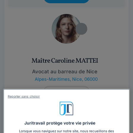
Maître Caroline MATTEI
Avocat au barreau de Nice
Alpes-Maritimes
,
Nice, 06000
Contacter cet avocat
Reporter sans choisir
Le cabinet de Maître Caroline Mattei saura être à
l'écoute de vos problématiques pour apporter une
Juritravail protège votre vie privée
réponse juste, rapide et efficace aux...
Lire la suite
Lorsque vous naviguez sur notre site, nous recueillons des