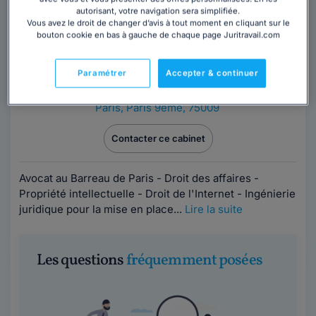
autorisant, votre navigation sera simplifiée.
Vous avez le droit de changer d’avis à tout moment en cliquant sur le
bouton cookie en bas à gauche de chaque page Juritravail.com
Cabinet ISABELLE BURLACOT
Paramétrer
Accepter & continuer
Avocat au barreau de Paris
Paris
,
Paris 9ème, 75009
Contacter ce cabinet
Avocat au Barreau de Paris - Droit des affaires -
Propriété intellectuelle - Droit de l'Internet - Ingénierie
juridique pour la mise en place...
Lire la suite
Les questions
fréquemment posées