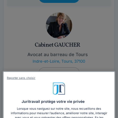
Cabinet GAUCHER
Avocat au barreau de Tours
Indre-et-Loire
,
Tours, 37100
Contacter ce cabinet
Reporter sans choisir
Droit du travail (Prudhommes);Droit de la Famille
(divorce. enfants); Avocat généraliste.
Juritravail protège votre vie privée
Lorsque vous naviguez sur notre site, nous recueillons des
informations pour mesurer l’audience, améliorer notre site, interagir
avec vous et vous présenter des offres personnalisées. En les