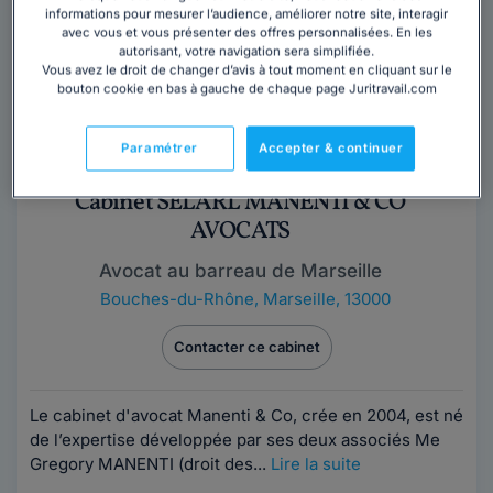
informations pour mesurer l’audience, améliorer notre site, interagir
avec vous et vous présenter des offres personnalisées. En les
autorisant, votre navigation sera simplifiée.
Vous avez le droit de changer d’avis à tout moment en cliquant sur le
bouton cookie en bas à gauche de chaque page Juritravail.com
Paramétrer
Accepter & continuer
Cabinet SELARL MANENTI & CO
AVOCATS
Avocat au barreau de Marseille
Bouches-du-Rhône
,
Marseille, 13000
Contacter ce cabinet
Le cabinet d'avocat Manenti & Co, crée en 2004, est né
de l’expertise développée par ses deux associés Me
Gregory MANENTI (droit des...
Lire la suite