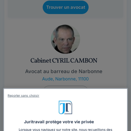
Trouver un avocat
Cabinet CYRIL CAMBON
Avocat au barreau de Narbonne
Aude
,
Narbonne, 11100
Contacter ce cabinet
Reporter sans choisir
Cyril CAMBON est Avocat en Droit Social à Narbonne. Il
intervient en Conseil et en Contentieux sur les
domaines exclusifs du droit du travail et...
Lire la suite
Juritravail protège votre vie privée
Lorsque vous naviguez sur notre site, nous recueillons des