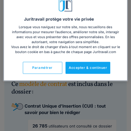
Quand utiliser ce modèle de contrat ?
Ce modèle est à utiliser lorsque votre entreprise est
Juritravail protège votre vie privée
autorisée à conclure un CUI-CIE, notamment dans les
Lorsque vous naviguez sur notre site, nous recueillons des
départements d’outre-mer ou dans le cadre de
informations pour mesurer l’audience, améliorer notre site, interagir
avec vous et vous présenter des offres personnalisées. En les
conventions spécifiques. Il est adapté à la conclusion d’un
autorisant, votre navigation sera simplifiée.
contrat à durée déterminée.
Vous avez le droit de changer d’avis à tout moment en cliquant sur le
bouton cookie en bas à gauche de chaque page Juritravail.com
Lire la suite
Paramétrer
Accepter & continuer
Ce
modèle de contrat
est inclus dans le
dossier :
Contrat Unique d'Insertion (CUI) : tout
savoir pour bien le rédiger
26 785
utilisateurs ont consulté ce dossier