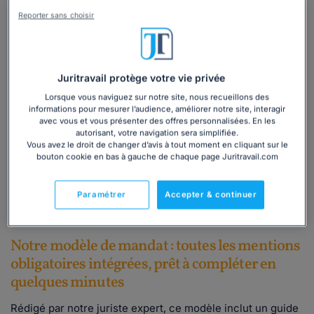
type. Pour autant,
certaines informations sont
Reporter sans choisir
obligatoires
:
Nom, titre, fonction et adresse professionnelle du
mandant ;
Juritravail protège votre vie privée
Nom, titre, fonction et adresse professionnelle du
mandataire ;
Lorsque vous naviguez sur notre site, nous recueillons des
informations pour mesurer l’audience, améliorer notre site, interagir
Objet du mandat ;
avec vous et vous présenter des offres personnalisées. En les
Date et signatures des parties.
autorisant, votre navigation sera simplifiée.
Vous avez le droit de changer d’avis à tout moment en cliquant sur le
C'est pourquoi nous mettons à votre disposition un
bouton cookie en bas à gauche de chaque page Juritravail.com
modèle de mandat
prêt à l’emploi
, pour
confier
à une
personne de votre choix et en toute légalité, la réalisation
Paramétrer
Accepter & continuer
des formalités de demande d'autorisation de travail pour
votre futur salarié étranger.
Notre modèle de mandat : toutes les mentions
obligatoires intégrées, prêt à compléter en
quelques minutes
Rédigé par notre juriste expert, ce modèle inclut un guide