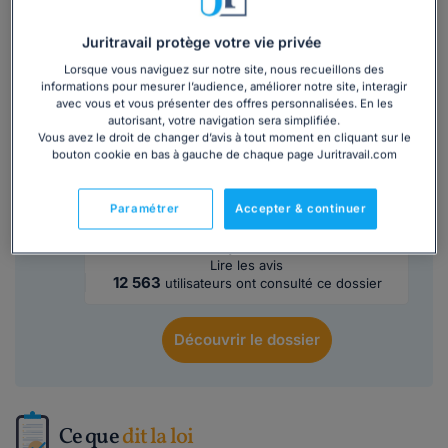
Lire la suite
Juritravail protège votre vie privée
Lorsque vous naviguez sur notre site, nous recueillons des
Ce
modèle de lettre
est inclus dans le
informations pour mesurer l’audience, améliorer notre site, interagir
dossier :
avec vous et vous présenter des offres personnalisées. En les
autorisant, votre navigation sera simplifiée.
Vous avez le droit de changer d’avis à tout moment en cliquant sur le
bouton cookie en bas à gauche de chaque page Juritravail.com
Démarches RSE : intégrez les enjeux de la
responsabilité sociétale dans votre
entreprise
Paramétrer
Accepter & continuer
5/5
Lire les avis
12 563
utilisateurs ont consulté ce dossier
Découvrir
le dossier
Ce que
dit la loi