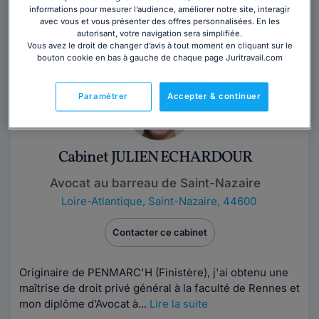
transports, assurances et en droit de la mobilité
informations pour mesurer l’audience, améliorer notre site, interagir
avec vous et vous présenter des offres personnalisées. En les
internationale (droit des étrangers).
Lire la suite
autorisant, votre navigation sera simplifiée.
Vous avez le droit de changer d’avis à tout moment en cliquant sur le
bouton cookie en bas à gauche de chaque page Juritravail.com
Paramétrer
Accepter & continuer
Cabinet JULIEN ECHARDOUR
Avocat au barreau de Saint-Nazaire
Loire-Atlantique
,
Saint-Nazaire, 44600
Contacter ce cabinet
Originaire de PENMARC'H (Finistère), j'ai obtenu une
maîtrise de droit privé général à la faculté de Rennes et
mon diplôme d’Avocat à...
Lire la suite