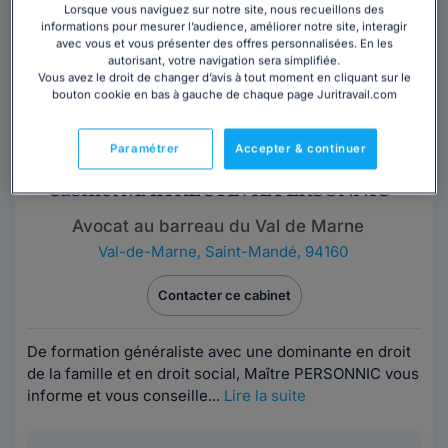
sur rendez-vous, du lundi au vendredi....
Lire la suite
Lorsque vous naviguez sur notre site, nous recueillons des
informations pour mesurer l’audience, améliorer notre site, interagir
avec vous et vous présenter des offres personnalisées. En les
autorisant, votre navigation sera simplifiée.
Vous avez le droit de changer d’avis à tout moment en cliquant sur le
bouton cookie en bas à gauche de chaque page Juritravail.com
Paramétrer
Accepter & continuer
Cabinet MAÎTRE SYLVIE PERSONNIC
Avocat au barreau du Val de Marne
Val-de-Marne
,
Saint-Mandé, 94160
Contacter ce cabinet
De formation généraliste avec une dominante en droit
de la famille et en droit social, Maître PERSONNIC vous
informe et vous conseille...
Lire la suite