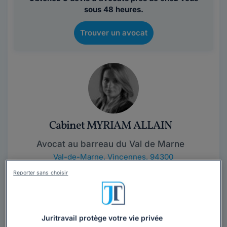
sous 48 heures.
Trouver un avocat
Cabinet MYRIAM ALLAIN
Avocat au barreau du Val de Marne
Val-de-Marne
,
Vincennes, 94300
Reporter sans choisir
Contacter ce cabinet
Me Myriam ALLAIN est avocat au Barreau du Val-de-
Juritravail protège votre vie privée
Marne.Elle vous reçoit dans son cabinet à Vincennes,