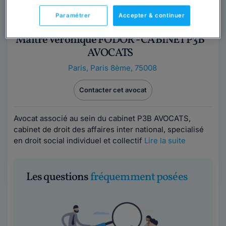
Paramétrer
Accepter & continuer
Maître Véronique FODOR - CABINET P3B
AVOCATS
Paris
,
Paris 8ème, 75008
Contacter cet avocat
Avocat associé au sein du cabinet P3B AVOCATS,
cabinet de droit des affaires inter national, specialisé
en droit social individuel et collectif
Lire la suite
Les questions
fréquemment posées