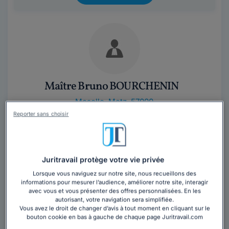
Maître Bruno BOURCHENIN
Moselle
,
Metz, 57000
Reporter sans choisir
Contacter cet avocat
Le cabinet BOURCHENIN, situé en plein centre- ville
Juritravail protège votre vie privée
de Metz (Angle rue Serpenoise/ Place République),
Lorsque vous naviguez sur notre site, nous recueillons des
intervient devant au soutien des...
Lire la suite
informations pour mesurer l’audience, améliorer notre site, interagir
avec vous et vous présenter des offres personnalisées. En les
autorisant, votre navigation sera simplifiée.
Vous avez le droit de changer d’avis à tout moment en cliquant sur le
bouton cookie en bas à gauche de chaque page Juritravail.com