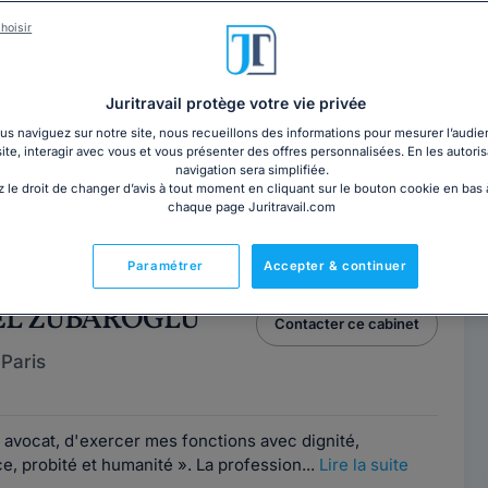
 ALVAREZ DE
Contacter cet avocat
hoisir
Paris
Juritravail protège votre vie privée
1
s naviguez sur notre site, nous recueillons des informations pour mesurer l’audie
site, interagir avec vous et vous présenter des offres personnalisées. En les autoris
e
navigation sera simplifiée.
 le droit de changer d’avis à tout moment en cliquant sur le bouton cookie en bas
chaque page Juritravail.com
 du travail, Me Alvarez de Selding vous accueille au 11
 12e arrondissement de Paris. Elle...
Lire la suite
Paramétrer
Accepter & continuer
UEL ZUBAROGLU
Contacter ce cabinet
Paris
1
e avocat, d'exercer mes fonctions avec dignité,
, probité et humanité ». La profession...
Lire la suite