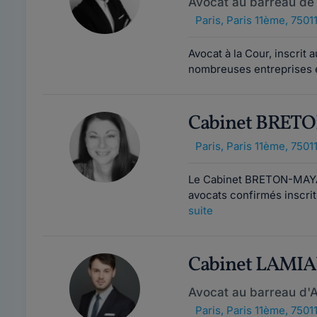
Avocat au barreau de 
Paris
,
Paris 11ème, 7501
Avocat à la Cour, inscrit 
nombreuses entreprises e
Cabinet BRET
Paris
,
Paris 11ème, 7501
Le Cabinet BRETON-MAYA 
avocats confirmés inscrit
suite
Cabinet LAMI
Avocat au barreau d'
Paris
,
Paris 11ème, 7501