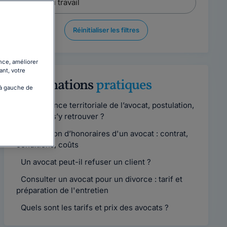
Réinitialiser les filtres
nce, améliorer
ant, votre
Informations
pratiques
 à gauche de
Compétence territoriale de l’avocat, postulation,
comment s’y retrouver ?
Convention d’honoraires d'un avocat : contrat,
conditions, coûts
Un avocat peut-il refuser un client ?
Consulter un avocat pour un divorce : tarif et
préparation de l'entretien
Quels sont les tarifs et prix des avocats ?