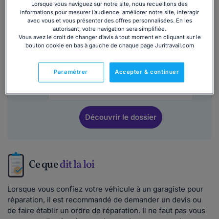
Lorsque vous naviguez sur notre site, nous recueillons des
informations pour mesurer l’audience, améliorer notre site, interagir
avec vous et vous présenter des offres personnalisées. En les
Ce
modèle de lettre
est inclus dans le
autorisant, votre navigation sera simplifiée.
Vous avez le droit de changer d’avis à tout moment en cliquant sur le
dossier :
bouton cookie en bas à gauche de chaque page Juritravail.com
Entretenir et réparer un véhicule
Paramétrer
Accepter & continuer
7 063
utilisateurs ont consulté ce dossier
Découvrir
le dossier
Ce que
dit la loi
Lorsque vous confiez votre véhicule à un garagiste pour
réparation, il est recommandé de demander un devis ou
de faire établir un ordre de réparation. Il ne faut pas vous