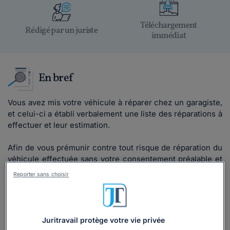
Téléchargement
Rédigé par un juriste
immédiat
En bref
Vous avez mis votre véhicule à réparer chez un garagiste,
et celui-ci a établi verbalement une liste des réparations à
effectuer et leur estimation.
Afin de vous prémunir contre tout risque de réparation du
véhicule effectuée sans votre consentement préalable et
pour éviter toute surprise au moment de la facture finale à
Reporter sans choisir
régler, vous entendez poser par écrit la liste des
réparations consenties et leur coût final.
Juritravail protège votre vie privée
Lire la suite