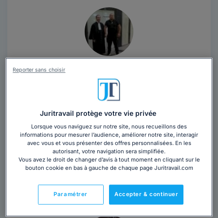
Cabinet POTIER
Reporter sans choisir
Avocat au barreau de Meaux
Seine-et-Marne
,
Meaux, 77100
Juritravail protège votre vie privée
19 années d'expérience
Lorsque vous naviguez sur notre site, nous recueillons des
informations pour mesurer l’audience, améliorer notre site, interagir
Contacter ce cabinet
avec vous et vous présenter des offres personnalisées. En les
autorisant, votre navigation sera simplifiée.
Vous avez le droit de changer d’avis à tout moment en cliquant sur le
Maître Marc POTIER est avocat au Barreau de Meaux,
bouton cookie en bas à gauche de chaque page Juritravail.com
avec une activité dominante en droit du travail, droit
immobilier, droit pénal, droit...
Lire la suite
Paramétrer
Accepter & continuer