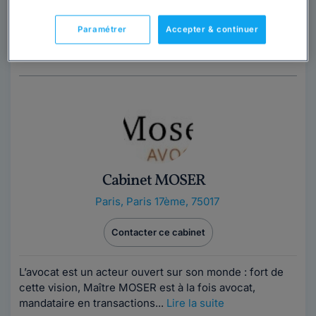
Maître Virginie LOCKWOOD est avocate associée au
Paramétrer
Accepter & continuer
sein du cabinet Valoren, cabinet de droit des affaires
indépendant à Paris. Elle a...
Lire la suite
Cabinet MOSER
Paris
,
Paris 17ème, 75017
Contacter ce cabinet
L’avocat est un acteur ouvert sur son monde : fort de
cette vision, Maître MOSER est à la fois avocat,
mandataire en transactions...
Lire la suite