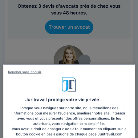
Obtenez 3 devis d'avocats près de chez vous
sous 48 heures.
Trouver un avocat
Reporter sans choisir
Maître Virginie LOCKWOOD
Avocat au barreau de Paris
Juritravail protège votre vie privée
Paris
,
Paris 17ème, 75017
Lorsque vous naviguez sur notre site, nous recueillons des
15 années d'expérience
informations pour mesurer l’audience, améliorer notre site, interagir
avec vous et vous présenter des offres personnalisées. En les
autorisant, votre navigation sera simplifiée.
Contacter cet avocat
Vous avez le droit de changer d’avis à tout moment en cliquant sur le
bouton cookie en bas à gauche de chaque page Juritravail.com