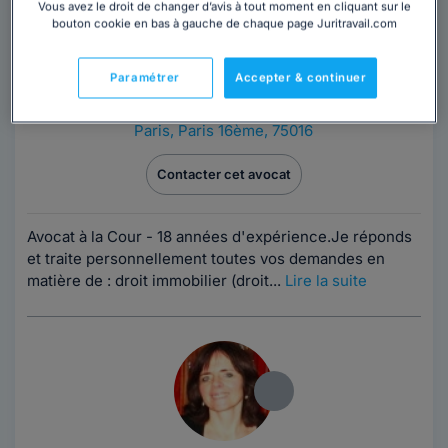
Vous avez le droit de changer d’avis à tout moment en cliquant sur le
bouton cookie en bas à gauche de chaque page Juritravail.com
Maître Yael BRAMI-CREHANGE
Paramétrer
Accepter & continuer
Avocat au barreau d'Agen
Paris
,
Paris 16ème, 75016
Contacter cet avocat
Avocat à la Cour - 18 années d'expérience.Je réponds
et traite personnellement toutes vos demandes en
matière de : droit immobilier (droit...
Lire la suite