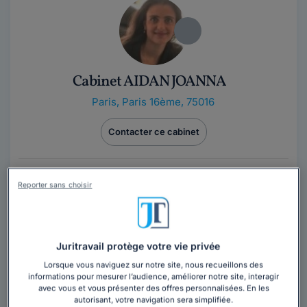
Cabinet AIDAN JOANNA
Paris
,
Paris 16ème, 75016
Contacter ce cabinet
Avocat en droit des affaires et droit de la famille, je me
Reporter sans choisir
tiens à votre disposition pour vous conseiller, vous
assister et vous représenter.
Juritravail protège votre vie privée
Lorsque vous naviguez sur notre site, nous recueillons des
informations pour mesurer l’audience, améliorer notre site, interagir
avec vous et vous présenter des offres personnalisées. En les
autorisant, votre navigation sera simplifiée.