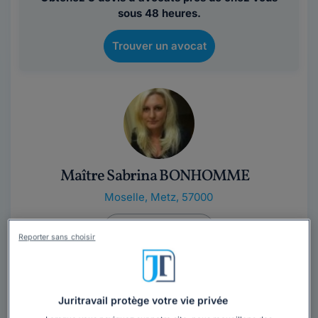
sous 48 heures.
Trouver un avocat
Maître Sabrina BONHOMME
Moselle
,
Metz, 57000
Contacter cet avocat
Reporter sans choisir
Avocat aux Barreaux de Metz et de Luxembourg, Maître
BONHOMME exerce depuis 2011 principalement dans
le droit social c'est-à-dire, dans les...
Lire la suite
Juritravail protège votre vie privée