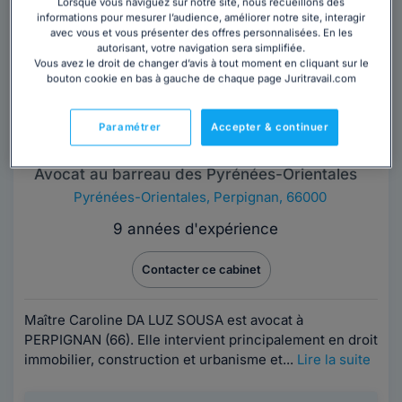
Lorsque vous naviguez sur notre site, nous recueillons des
informations pour mesurer l’audience, améliorer notre site, interagir
avec vous et vous présenter des offres personnalisées. En les
autorisant, votre navigation sera simplifiée.
Vous avez le droit de changer d’avis à tout moment en cliquant sur le
bouton cookie en bas à gauche de chaque page Juritravail.com
Paramétrer
Accepter & continuer
Cabinet CAROLINE DA LUZ SOUSA
Avocat au barreau des Pyrénées-Orientales
Pyrénées-Orientales
,
Perpignan, 66000
9 années d'expérience
Contacter ce cabinet
Maître Caroline DA LUZ SOUSA est avocat à
PERPIGNAN (66). Elle intervient principalement en droit
immobilier, construction et urbanisme et...
Lire la suite