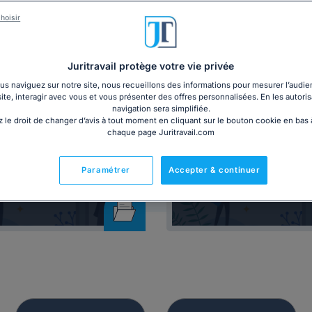
vention collective à jour des derniers accords, ainsi que des mo
hoisir
Juritravail protège votre vie privée
s naviguez sur notre site, nous recueillons des informations pour mesurer l’audie
site, interagir avec vous et vous présenter des offres personnalisées. En les autoris
navigation sera simplifiée.
 le droit de changer d’avis à tout moment en cliquant sur le bouton cookie en bas
chaque page Juritravail.com
Dossier
Affichage
 du salarié inapte au
Panneau d'affic
Paramétrer
Accepter & continuer
travail
obligatoire 20