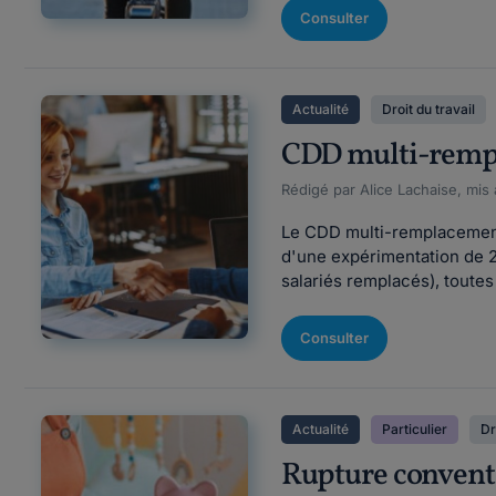
Consulter
Actualité
Droit du travail
CDD multi-rempla
Rédigé par Alice Lachaise, mis 
Le CDD multi-remplacements
d'une expérimentation de 2
salariés remplacés), toutes
Consulter
Actualité
Particulier
Dr
Rupture conventi