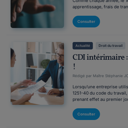
Comme chaque année, le 1er 
apprentissage, frais de tra
Consulter
Actualité
Droit du travail
CDI intérimaire :
!
Rédigé par Maître Stéphanie J
Lorsqu’une entreprise utilis
1251-40 du code du travail, 
prenant effet au premier jou
Consulter