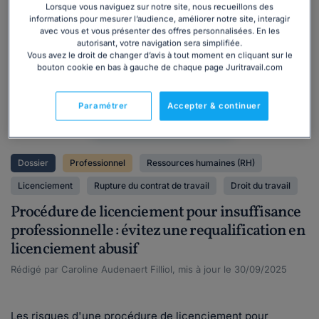
Lorsque vous naviguez sur notre site, nous recueillons des
Dossier
informations pour mesurer l’audience, améliorer notre site, interagir
juridique
avec vous et vous présenter des offres personnalisées. En les
autorisant, votre navigation sera simplifiée.
Vous avez le droit de changer d’avis à tout moment en cliquant sur le
bouton cookie en bas à gauche de chaque page Juritravail.com
Paramétrer
Accepter & continuer
Dossier
Professionnel
Ressources humaines (RH)
Licenciement
Rupture du contrat de travail
Droit du travail
Procédure de licenciement pour insuffisance
professionnelle : évitez une requalification en
licenciement abusif
Rédigé par Caroline Audenaert Filliol, mis à jour le 30/09/2025
Les risques d'une procédure de licenciement pour