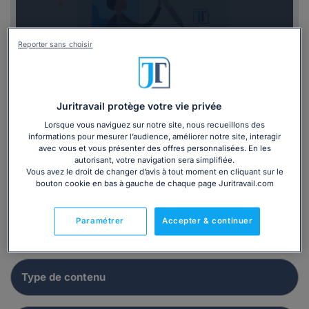
Lettre
Reporter sans choisir
Modèle de saisine du liquidateur judiciaire
pour demande diverse
Juritravail protège votre vie privée
Lorsque vous naviguez sur notre site, nous recueillons des
informations pour mesurer l’audience, améliorer notre site, interagir
avec vous et vous présenter des offres personnalisées. En les
autorisant, votre navigation sera simplifiée.
Vous avez le droit de changer d’avis à tout moment en cliquant sur le
Affiner votre recherche :
bouton cookie en bas à gauche de chaque page Juritravail.com
Paramétrer
Accepter & continuer