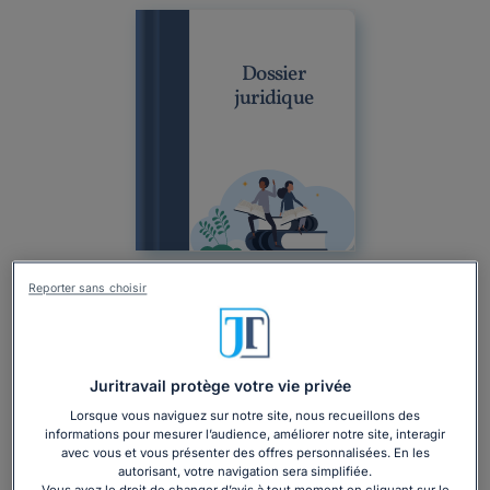
Dossier
juridique
Reporter sans choisir
Dossier
Professionnel
Droit des entreprises
Gestion entreprise
Droit des assurances
Indemnisation du préjudice
Juritravail protège votre vie privée
Assurances professionnelles : comprendre
Lorsque vous naviguez sur notre site, nous recueillons des
leur fonctionnement pour protéger votre
informations pour mesurer l’audience, améliorer notre site, interagir
avec vous et vous présenter des offres personnalisées. En les
entreprise
autorisant, votre navigation sera simplifiée.