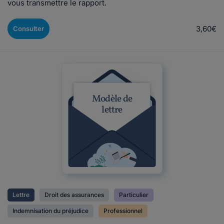
vous transmettre le rapport.
3,60€
Consulter
Modèle de
lettre
Lettre
Droit des assurances
Particulier
Indemnisation du préjudice
Professionnel